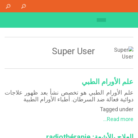
الرئيسية
من نحن
مركز أثينا الطبي AMC
المنصة التقنية
Super User
الاستشفاء النهاري
الاستشفاء الكامل
سجل المريض المحوسب
علم الأورام الطبي
الاختصاصات
علم الأورام الطبي هو تخصص نشأ بعد ظهور علاجات
التصوير الطبي
دوائية فعالة ضد السرطان. أطباء الأورام الطبية
الطب النووي
Tagged under
العلاج بالأشعة
Read more...
الجراحة
العلاج بالأشعة: radiothérapie