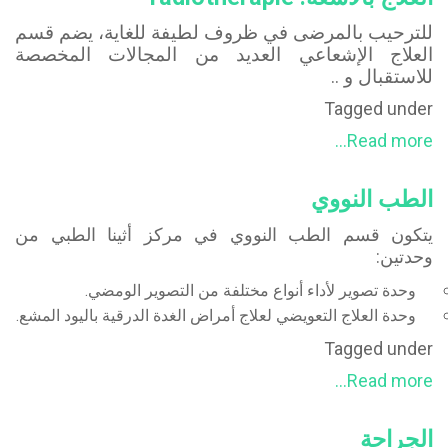
علم الأورام الطبية
للترحيب بالمرضى في ظروف لطيفة للغاية، يضم قسم
علم الأمراض التشريحي
العلاج الإشعاعي العديد من المجالات المخصصة
للاستقبال و ..
علم الأحياء
Tagged under
المهنيين
Read more...
نموذج وورقة بيانات
الطب النووي
استشارات
التقنيات الجديدة
يتكون قسم الطب النووي في مركز أثينا الطبي من
وحدتين:
الأنشطة العلمية و جدول الأعمال
وحدة تصوير لأداء أنواع مختلفة من التصوير الومضي.
التعليم المستمر
وحدة العلاج التعويضي لعلاج أمراض الغدة الدرقية باليود المشع.
معرض الصور
Tagged under
Read more...
اتصل بنا
الجراحة