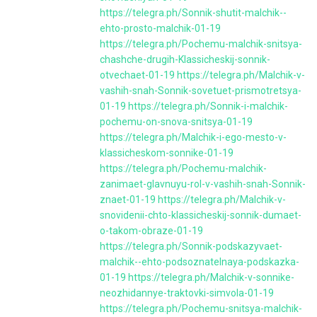
https://telegra.ph/Sonnik-shutit-malchik--
ehto-prosto-malchik-01-19
https://telegra.ph/Pochemu-malchik-snitsya-
chashche-drugih-Klassicheskij-sonnik-
otvechaet-01-19
https://telegra.ph/Malchik-v-
vashih-snah-Sonnik-sovetuet-prismotretsya-
01-19
https://telegra.ph/Sonnik-i-malchik-
pochemu-on-snova-snitsya-01-19
https://telegra.ph/Malchik-i-ego-mesto-v-
klassicheskom-sonnike-01-19
https://telegra.ph/Pochemu-malchik-
zanimaet-glavnuyu-rol-v-vashih-snah-Sonnik-
znaet-01-19
https://telegra.ph/Malchik-v-
snovidenii-chto-klassicheskij-sonnik-dumaet-
o-takom-obraze-01-19
https://telegra.ph/Sonnik-podskazyvaet-
malchik--ehto-podsoznatelnaya-podskazka-
01-19
https://telegra.ph/Malchik-v-sonnike-
neozhidannye-traktovki-simvola-01-19
https://telegra.ph/Pochemu-snitsya-malchik-