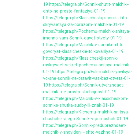
19
https://telegra.ph/Sonnik-shutit-malchik--
ehto-ne-prosto-fantaziya-01-19
https://telegra.ph/Klassicheskij-sonnik-chto-
skryvaetsya-za-obrazom-malchika-01-19
https://telegra.ph/Pochemu-malchik-snitsya-
imenno-vam-Sonnik-dayot-otvety-01-19
https://telegra.ph/Malchik-v-sonnike-chto-
govoryat-klassicheskie-tolkovaniya-01-19
https://telegra.ph/Klassicheskij-sonnik-
raskryvaet-sekret-pochemu-snitsya-malchik-
01-19
https://telegra.ph/Esli-malchik-yavilsya-
vo-sne-sonnik-ne-ostavit-vas-bez-otveta-01-
19
https://telegra.ph/Sonnik-utverzhdaet-
malchik--ne-prosto-sluchajnost-01-19
https://telegra.ph/Malchik-v-klassicheskom-
sonnike-shutka-sudby-ili-znak-01-19
https://telegra.ph/K-chemu-malchik-snitsya-
chashche-vsego-Sonnik-v-pomoshch-01-19
https://telegra.ph/Sonnik-preduprezhdaet-
malchik-v-snovidenii--ehto-vazhno-01-19