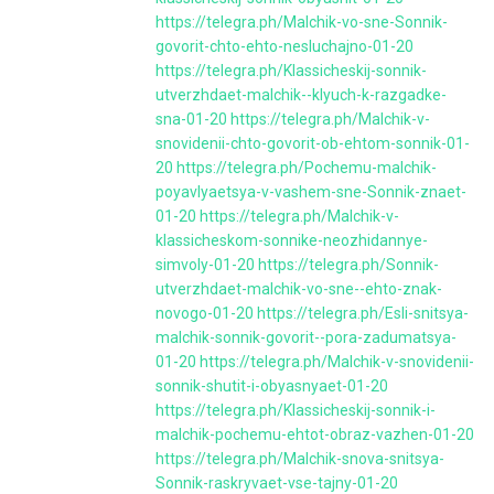
https://telegra.ph/Malchik-vo-sne-Sonnik-
govorit-chto-ehto-nesluchajno-01-20
https://telegra.ph/Klassicheskij-sonnik-
utverzhdaet-malchik--klyuch-k-razgadke-
sna-01-20
https://telegra.ph/Malchik-v-
snovidenii-chto-govorit-ob-ehtom-sonnik-01-
20
https://telegra.ph/Pochemu-malchik-
poyavlyaetsya-v-vashem-sne-Sonnik-znaet-
01-20
https://telegra.ph/Malchik-v-
klassicheskom-sonnike-neozhidannye-
simvoly-01-20
https://telegra.ph/Sonnik-
utverzhdaet-malchik-vo-sne--ehto-znak-
novogo-01-20
https://telegra.ph/Esli-snitsya-
malchik-sonnik-govorit--pora-zadumatsya-
01-20
https://telegra.ph/Malchik-v-snovidenii-
sonnik-shutit-i-obyasnyaet-01-20
https://telegra.ph/Klassicheskij-sonnik-i-
malchik-pochemu-ehtot-obraz-vazhen-01-20
https://telegra.ph/Malchik-snova-snitsya-
Sonnik-raskryvaet-vse-tajny-01-20