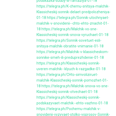
podskazka-sudby-ili-fantaziya-01-18
https://telegra.ph/K-chemu-snitsya-malchik-
Klassicheskij-sonnik-delaet-predpolozheniya-
01-18
https://telegra.ph/Sonnik-utochnyaet-
malchik-v-snovidenii--chto-ehto-znachit-01-
18
https://telegra.ph/Malchik-vo-sne-
Klassicheskij-sonnik-snova-vyruchaet-01-18
https://telegra.ph/Sonnik-sovetuet-esli-
snitsya-malchik-obratite-vnimanie-01-18
https://telegra.ph/Malchik-v-klassicheskom-
sonnike-smeh-ili-preduprezhdenie-01-18
https://telegra.ph/Klassicheskij-sonnik-
uveren-malchik--klyuch-k-razgadke-01-18
https://telegra.ph/CHto-simvoliziruet-
malchik-Klassicheskij-sonnik-pomozhet-01-
18
https://telegra.ph/Malchik-snova-vo-sne-
Klassicheskij-sonnik-otvechaet-01-18
https://telegra.ph/Klassicheskij-sonnik-
podskazyvaet-malchik--ehto-vazhno-01-18
https://telegra.ph/Pochemu-malchik-v-
snovidenii-vyzyvaet-stolko-voprosov-Sonnik-