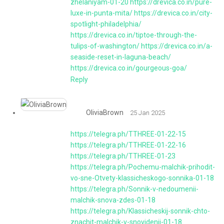
zhelaniyam-01-20
https://drevica.co.in/pure-
luxe-in-punta-mita/
https://drevica.co.in/city-
spotlight-philadelphia/
https://drevica.co.in/tiptoe-through-the-
tulips-of-washington/
https://drevica.co.in/a-
seaside-reset-in-laguna-beach/
https://drevica.co.in/gourgeous-goa/
Reply
OliviaBrown
25 Jan 2025
https://telegra.ph/TTHREE-01-22-15
https://telegra.ph/TTHREE-01-22-16
https://telegra.ph/TTHREE-01-23
https://telegra.ph/Pochemu-malchik-prihodit-
vo-sne-Otvety-klassicheskogo-sonnika-01-18
https://telegra.ph/Sonnik-v-nedoumenii-
malchik-snova-zdes-01-18
https://telegra.ph/Klassicheskij-sonnik-chto-
znachit-malchik-v-snovidenii-01-18