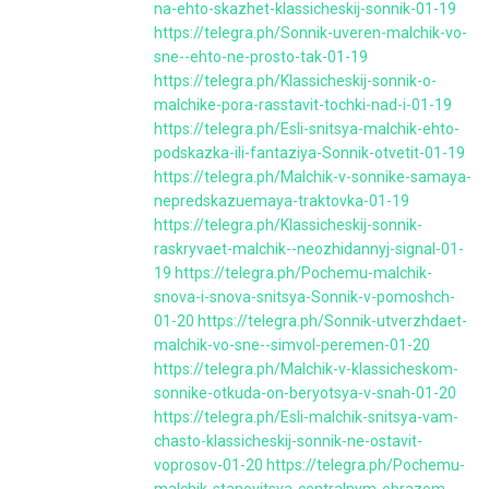
na-ehto-skazhet-klassicheskij-sonnik-01-19
https://telegra.ph/Sonnik-uveren-malchik-vo-
sne--ehto-ne-prosto-tak-01-19
https://telegra.ph/Klassicheskij-sonnik-o-
malchike-pora-rasstavit-tochki-nad-i-01-19
https://telegra.ph/Esli-snitsya-malchik-ehto-
podskazka-ili-fantaziya-Sonnik-otvetit-01-19
https://telegra.ph/Malchik-v-sonnike-samaya-
nepredskazuemaya-traktovka-01-19
https://telegra.ph/Klassicheskij-sonnik-
raskryvaet-malchik--neozhidannyj-signal-01-
19
https://telegra.ph/Pochemu-malchik-
snova-i-snova-snitsya-Sonnik-v-pomoshch-
01-20
https://telegra.ph/Sonnik-utverzhdaet-
malchik-vo-sne--simvol-peremen-01-20
https://telegra.ph/Malchik-v-klassicheskom-
sonnike-otkuda-on-beryotsya-v-snah-01-20
https://telegra.ph/Esli-malchik-snitsya-vam-
chasto-klassicheskij-sonnik-ne-ostavit-
voprosov-01-20
https://telegra.ph/Pochemu-
malchik-stanovitsya-centralnym-obrazom-