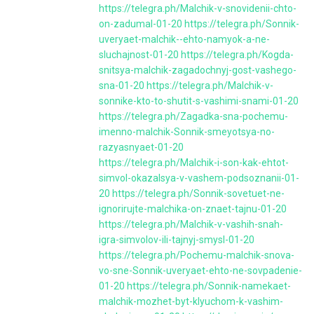
https://telegra.ph/Malchik-v-snovidenii-chto-
on-zadumal-01-20
https://telegra.ph/Sonnik-
uveryaet-malchik--ehto-namyok-a-ne-
sluchajnost-01-20
https://telegra.ph/Kogda-
snitsya-malchik-zagadochnyj-gost-vashego-
sna-01-20
https://telegra.ph/Malchik-v-
sonnike-kto-to-shutit-s-vashimi-snami-01-20
https://telegra.ph/Zagadka-sna-pochemu-
imenno-malchik-Sonnik-smeyotsya-no-
razyasnyaet-01-20
https://telegra.ph/Malchik-i-son-kak-ehtot-
simvol-okazalsya-v-vashem-podsoznanii-01-
20
https://telegra.ph/Sonnik-sovetuet-ne-
ignorirujte-malchika-on-znaet-tajnu-01-20
https://telegra.ph/Malchik-v-vashih-snah-
igra-simvolov-ili-tajnyj-smysl-01-20
https://telegra.ph/Pochemu-malchik-snova-
vo-sne-Sonnik-uveryaet-ehto-ne-sovpadenie-
01-20
https://telegra.ph/Sonnik-namekaet-
malchik-mozhet-byt-klyuchom-k-vashim-