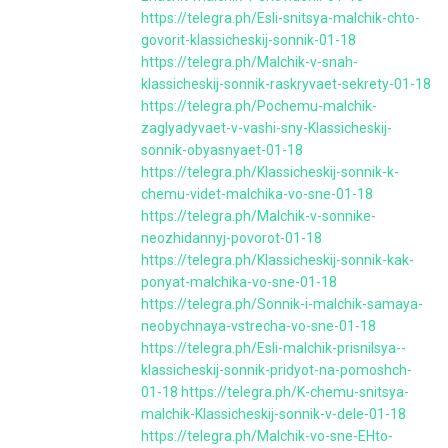
https://telegra.ph/Esli-snitsya-malchik-chto-
govorit-klassicheskij-sonnik-01-18
https://telegra.ph/Malchik-v-snah-
klassicheskij-sonnik-raskryvaet-sekrety-01-18
https://telegra.ph/Pochemu-malchik-
zaglyadyvaet-v-vashi-sny-Klassicheskij-
sonnik-obyasnyaet-01-18
https://telegra.ph/Klassicheskij-sonnik-k-
chemu-videt-malchika-vo-sne-01-18
https://telegra.ph/Malchik-v-sonnike-
neozhidannyj-povorot-01-18
https://telegra.ph/Klassicheskij-sonnik-kak-
ponyat-malchika-vo-sne-01-18
https://telegra.ph/Sonnik-i-malchik-samaya-
neobychnaya-vstrecha-vo-sne-01-18
https://telegra.ph/Esli-malchik-prisnilsya--
klassicheskij-sonnik-pridyot-na-pomoshch-
01-18
https://telegra.ph/K-chemu-snitsya-
malchik-Klassicheskij-sonnik-v-dele-01-18
https://telegra.ph/Malchik-vo-sne-EHto-