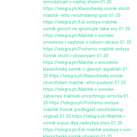
simvoliziruet-v-vashej-zhizni-01-20
https://telegra.ph/Klassicheskij-sonnik-shutit-
malchik--ehto-neozhidannyj-gost-01-20
https://telegra.ph/Esli-snitsya-malchik-
sonnik-govorit-ne-ignorirujte-takie-sny-01-20
https://telegra.ph/Malchik-v-sonnike-
smeshnoe-i-vazhnoe-v-odnom-obraze-01-20
https://telegra.ph/Pochemu-malchik-snitsya-
Sonnik-shutit-i-obyasnyaet-01-20
https://telegra.ph/Malchik-v-snovidenii-
klassicheskij-sonnik-o-glavnyh-aspektah-01-
20
https://telegra.ph/Klassicheskij-sonnik-
utverzhdaet-malchik--ehto-poslanie-01-20
https://telegra.ph/Malchik-v-sonnike-
zabavnye-traktovki-privychnogo-simvola-01-
20
https://telegra.ph/Pochemu-snitsya-
malchik-Sonnik-predlagaet-neozhidannyj-
vzglyad-01-20
https://telegra.ph/Malchik-i-
sonnik-soyuz-dlya-raskrytiya-snov-01-20
https://telegra.ph/Esli-malchik-yavilsya-v-son-
klassicheskij-sonnik-obyasnit-01-20