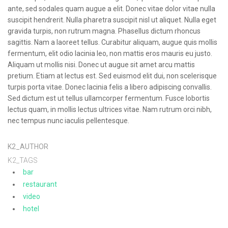
ante, sed sodales quam augue a elit. Donec vitae dolor vitae nulla
suscipit hendrerit. Nulla pharetra suscipit nisl ut aliquet. Nulla eget
gravida turpis, non rutrum magna. Phasellus dictum rhoncus
sagittis. Nam a laoreet tellus. Curabitur aliquam, augue quis mollis
fermentum, elit odio lacinia leo, non mattis eros mauris eu justo.
Aliquam ut mollis nisi. Donec ut augue sit amet arcu mattis
pretium. Etiam at lectus est. Sed euismod elit dui, non scelerisque
turpis porta vitae. Donec lacinia felis a libero adipiscing convallis.
Sed dictum est ut tellus ullamcorper fermentum. Fusce lobortis
lectus quam, in mollis lectus ultrices vitae. Nam rutrum orci nibh,
nec tempus nunc iaculis pellentesque.
K2_AUTHOR
K2_TAGS
bar
restaurant
video
hotel