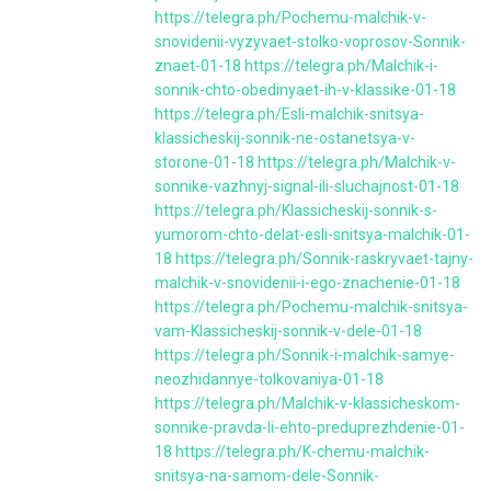
https://telegra.ph/Pochemu-malchik-v-
snovidenii-vyzyvaet-stolko-voprosov-Sonnik-
znaet-01-18
https://telegra.ph/Malchik-i-
sonnik-chto-obedinyaet-ih-v-klassike-01-18
https://telegra.ph/Esli-malchik-snitsya-
klassicheskij-sonnik-ne-ostanetsya-v-
storone-01-18
https://telegra.ph/Malchik-v-
sonnike-vazhnyj-signal-ili-sluchajnost-01-18
https://telegra.ph/Klassicheskij-sonnik-s-
yumorom-chto-delat-esli-snitsya-malchik-01-
18
https://telegra.ph/Sonnik-raskryvaet-tajny-
malchik-v-snovidenii-i-ego-znachenie-01-18
https://telegra.ph/Pochemu-malchik-snitsya-
vam-Klassicheskij-sonnik-v-dele-01-18
https://telegra.ph/Sonnik-i-malchik-samye-
neozhidannye-tolkovaniya-01-18
https://telegra.ph/Malchik-v-klassicheskom-
sonnike-pravda-li-ehto-preduprezhdenie-01-
18
https://telegra.ph/K-chemu-malchik-
snitsya-na-samom-dele-Sonnik-