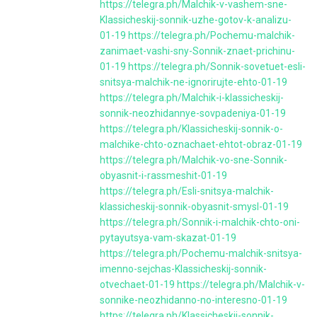
https://telegra.ph/Malchik-v-vashem-sne-
Klassicheskij-sonnik-uzhe-gotov-k-analizu-
01-19
https://telegra.ph/Pochemu-malchik-
zanimaet-vashi-sny-Sonnik-znaet-prichinu-
01-19
https://telegra.ph/Sonnik-sovetuet-esli-
snitsya-malchik-ne-ignorirujte-ehto-01-19
https://telegra.ph/Malchik-i-klassicheskij-
sonnik-neozhidannye-sovpadeniya-01-19
https://telegra.ph/Klassicheskij-sonnik-o-
malchike-chto-oznachaet-ehtot-obraz-01-19
https://telegra.ph/Malchik-vo-sne-Sonnik-
obyasnit-i-rassmeshit-01-19
https://telegra.ph/Esli-snitsya-malchik-
klassicheskij-sonnik-obyasnit-smysl-01-19
https://telegra.ph/Sonnik-i-malchik-chto-oni-
pytayutsya-vam-skazat-01-19
https://telegra.ph/Pochemu-malchik-snitsya-
imenno-sejchas-Klassicheskij-sonnik-
otvechaet-01-19
https://telegra.ph/Malchik-v-
sonnike-neozhidanno-no-interesno-01-19
https://telegra.ph/Klassicheskij-sonnik-