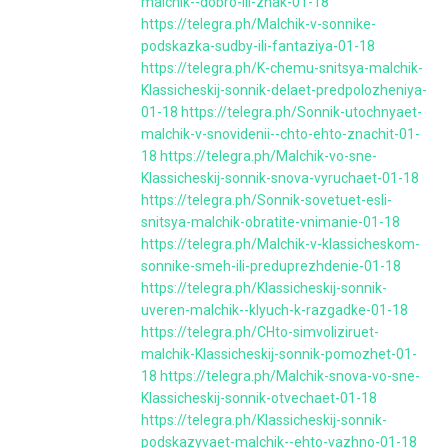
malchik--dobro-ili-znak-01-18
https://telegra.ph/Malchik-v-sonnike-
podskazka-sudby-ili-fantaziya-01-18
https://telegra.ph/K-chemu-snitsya-malchik-
Klassicheskij-sonnik-delaet-predpolozheniya-
01-18
https://telegra.ph/Sonnik-utochnyaet-
malchik-v-snovidenii--chto-ehto-znachit-01-
18
https://telegra.ph/Malchik-vo-sne-
Klassicheskij-sonnik-snova-vyruchaet-01-18
https://telegra.ph/Sonnik-sovetuet-esli-
snitsya-malchik-obratite-vnimanie-01-18
https://telegra.ph/Malchik-v-klassicheskom-
sonnike-smeh-ili-preduprezhdenie-01-18
https://telegra.ph/Klassicheskij-sonnik-
uveren-malchik--klyuch-k-razgadke-01-18
https://telegra.ph/CHto-simvoliziruet-
malchik-Klassicheskij-sonnik-pomozhet-01-
18
https://telegra.ph/Malchik-snova-vo-sne-
Klassicheskij-sonnik-otvechaet-01-18
https://telegra.ph/Klassicheskij-sonnik-
podskazyvaet-malchik--ehto-vazhno-01-18