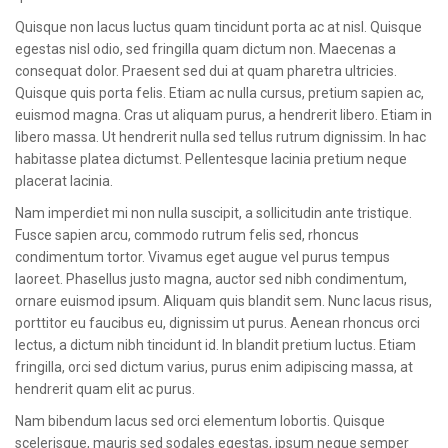
CONTACT
Quisque non lacus luctus quam tincidunt porta ac at nisl. Quisque
egestas nisl odio, sed fringilla quam dictum non. Maecenas a
consequat dolor. Praesent sed dui at quam pharetra ultricies.
Quisque quis porta felis. Etiam ac nulla cursus, pretium sapien ac,
euismod magna. Cras ut aliquam purus, a hendrerit libero. Etiam in
libero massa. Ut hendrerit nulla sed tellus rutrum dignissim. In hac
habitasse platea dictumst. Pellentesque lacinia pretium neque
placerat lacinia.
Nam imperdiet mi non nulla suscipit, a sollicitudin ante tristique.
Fusce sapien arcu, commodo rutrum felis sed, rhoncus
condimentum tortor. Vivamus eget augue vel purus tempus
laoreet. Phasellus justo magna, auctor sed nibh condimentum,
ornare euismod ipsum. Aliquam quis blandit sem. Nunc lacus risus,
porttitor eu faucibus eu, dignissim ut purus. Aenean rhoncus orci
lectus, a dictum nibh tincidunt id. In blandit pretium luctus. Etiam
fringilla, orci sed dictum varius, purus enim adipiscing massa, at
hendrerit quam elit ac purus.
Nam bibendum lacus sed orci elementum lobortis. Quisque
scelerisque, mauris sed sodales egestas, ipsum neque semper