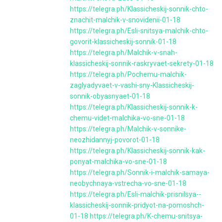
https://telegra.ph/Klassicheskij-sonnik-chto-
znachit-malchik-v-snovidenii-01-18
https://telegra.ph/Esli-snitsya-malchik-chto-
govorit-klassicheskij-sonnik-01-18
https://telegra.ph/Malchik-v-snah-
klassicheskij-sonnik-raskryvaet-sekrety-01-18
https://telegra.ph/Pochemu-malchik-
zaglyadyvaet-v-vashi-sny-Klassicheskij-
sonnik-obyasnyaet-01-18
https://telegra.ph/Klassicheskij-sonnik-k-
chemu-videt-malchika-vo-sne-01-18
https://telegra.ph/Malchik-v-sonnike-
neozhidannyj-povorot-01-18
https://telegra.ph/Klassicheskij-sonnik-kak-
ponyat-malchika-vo-sne-01-18
https://telegra.ph/Sonnik-i-malchik-samaya-
neobychnaya-vstrecha-vo-sne-01-18
https://telegra.ph/Esli-malchik-prisnilsya--
klassicheskij-sonnik-pridyot-na-pomoshch-
01-18
https://telegra.ph/K-chemu-snitsya-