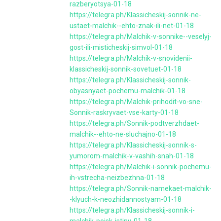
razberyotsya-01-18
https://telegra.ph/Klassicheskij-sonnik-ne-
ustaet-malchik--ehto-znak-ili-net-01-18
https://telegra.ph/Malchik-v-sonnike--veselyj-
gost-ili-misticheskij-simvol-01-18
https://telegra.ph/Malchik-v-snovidenii-
klassicheskij-sonnik-sovetuet-01-18
https://telegra.ph/Klassicheskij-sonnik-
obyasnyaet-pochemu-malchik-01-18
https://telegra.ph/Malchik-prihodit-vo-sne-
Sonnik-raskryvaet-vse-karty-01-18
https://telegra.ph/Sonnik-podtverzhdaet-
malchik--ehto-ne-sluchajno-01-18
https://telegra.ph/Klassicheskij-sonnik-s-
yumorom-malchik-v-vashih-snah-01-18
https://telegra.ph/Malchik-i-sonnik-pochemu-
ih-vstrecha-neizbezhna-01-18
https://telegra.ph/Sonnik-namekaet-malchik-
-klyuch-k-neozhidannostyam-01-18
https://telegra.ph/Klassicheskij-sonnik-i-
malchik-poisk-istiny-01-18