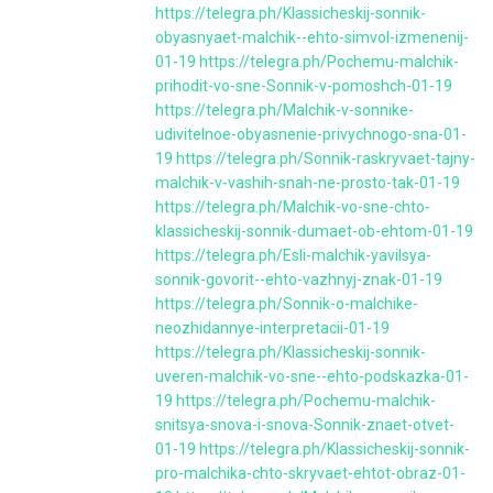
https://telegra.ph/Klassicheskij-sonnik-
obyasnyaet-malchik--ehto-simvol-izmenenij-
01-19
https://telegra.ph/Pochemu-malchik-
prihodit-vo-sne-Sonnik-v-pomoshch-01-19
https://telegra.ph/Malchik-v-sonnike-
udivitelnoe-obyasnenie-privychnogo-sna-01-
19
https://telegra.ph/Sonnik-raskryvaet-tajny-
malchik-v-vashih-snah-ne-prosto-tak-01-19
https://telegra.ph/Malchik-vo-sne-chto-
klassicheskij-sonnik-dumaet-ob-ehtom-01-19
https://telegra.ph/Esli-malchik-yavilsya-
sonnik-govorit--ehto-vazhnyj-znak-01-19
https://telegra.ph/Sonnik-o-malchike-
neozhidannye-interpretacii-01-19
https://telegra.ph/Klassicheskij-sonnik-
uveren-malchik-vo-sne--ehto-podskazka-01-
19
https://telegra.ph/Pochemu-malchik-
snitsya-snova-i-snova-Sonnik-znaet-otvet-
01-19
https://telegra.ph/Klassicheskij-sonnik-
pro-malchika-chto-skryvaet-ehtot-obraz-01-