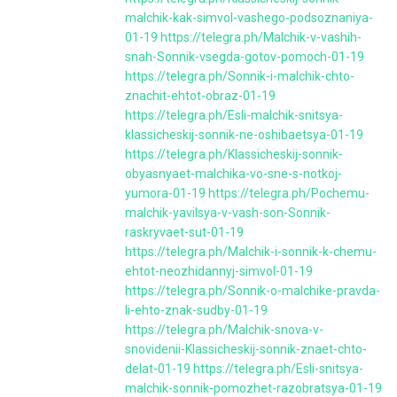
malchik-kak-simvol-vashego-podsoznaniya-
01-19
https://telegra.ph/Malchik-v-vashih-
snah-Sonnik-vsegda-gotov-pomoch-01-19
https://telegra.ph/Sonnik-i-malchik-chto-
znachit-ehtot-obraz-01-19
https://telegra.ph/Esli-malchik-snitsya-
klassicheskij-sonnik-ne-oshibaetsya-01-19
https://telegra.ph/Klassicheskij-sonnik-
obyasnyaet-malchika-vo-sne-s-notkoj-
yumora-01-19
https://telegra.ph/Pochemu-
malchik-yavilsya-v-vash-son-Sonnik-
raskryvaet-sut-01-19
https://telegra.ph/Malchik-i-sonnik-k-chemu-
ehtot-neozhidannyj-simvol-01-19
https://telegra.ph/Sonnik-o-malchike-pravda-
li-ehto-znak-sudby-01-19
https://telegra.ph/Malchik-snova-v-
snovidenii-Klassicheskij-sonnik-znaet-chto-
delat-01-19
https://telegra.ph/Esli-snitsya-
malchik-sonnik-pomozhet-razobratsya-01-19