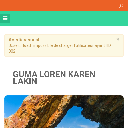
Accueil
A propos
Athena Medical Center (AMC)
Plateau Technique
×
Avertissement
JUser::_load : impossible de charger l'utilisateur ayant l'ID
Hospitalisation de jour
882
Hospitalisation complète
Dossier patient informatisé
GUMA LOREN KAREN
LAKIN
Nos specialités
Imagerie Médicale
Médecine Nucléaire
Radiothérapie
Chirurgie