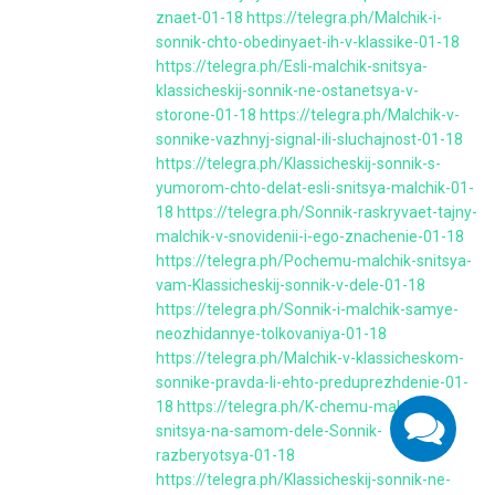
znaet-01-18
https://telegra.ph/Malchik-i-
sonnik-chto-obedinyaet-ih-v-klassike-01-18
https://telegra.ph/Esli-malchik-snitsya-
klassicheskij-sonnik-ne-ostanetsya-v-
storone-01-18
https://telegra.ph/Malchik-v-
sonnike-vazhnyj-signal-ili-sluchajnost-01-18
https://telegra.ph/Klassicheskij-sonnik-s-
yumorom-chto-delat-esli-snitsya-malchik-01-
18
https://telegra.ph/Sonnik-raskryvaet-tajny-
malchik-v-snovidenii-i-ego-znachenie-01-18
https://telegra.ph/Pochemu-malchik-snitsya-
vam-Klassicheskij-sonnik-v-dele-01-18
https://telegra.ph/Sonnik-i-malchik-samye-
neozhidannye-tolkovaniya-01-18
https://telegra.ph/Malchik-v-klassicheskom-
sonnike-pravda-li-ehto-preduprezhdenie-01-
18
https://telegra.ph/K-chemu-malchik-
snitsya-na-samom-dele-Sonnik-
razberyotsya-01-18
https://telegra.ph/Klassicheskij-sonnik-ne-