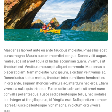
Oncologie Médicale
Anapath
Biologie
Patients
Professionnels
Formulaires et fiches techniques
Maecenas laoreet ante eu ante faucibus molestie. Phasellus eget
purus magna. Mauris auctor imperdiet congue. Donec velit augue,
Consultations
malesuada sit amet ligula id, luctus accumsan quam. Vivamus ut
tincidunt est. Vestibulum suscipit aliquet commodo. Maecenas a
Nouvelles techniques à AMC
placerat diam. Nam molestie nunc ipsum, a dictum velit varius ac.
Activités et agenda scientifiques
Donec luctus luctus metus, tincidunt interdum libero hendrerit eu.
In orci ante, aliquam rhoncus vehicula ac, interdum nec eros. Etiam
Formation continue
viverra a nulla quis tristique. Fusce sollicitudin ante sit amet nunc
convallis pellentesque. Fusce sed pellentesque tellus, nec sodales
Documentation
leo. Integer ut fringilla purus, id fringilla erat. Nulla pretium semper
Galerie
laoreet. Fusce pellentesque nibh magna, in dictum orci viverra
quis.