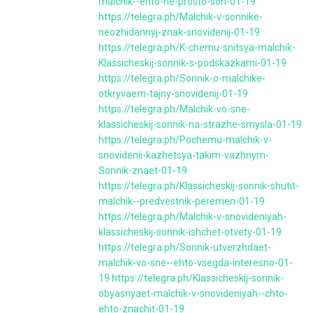
malchik--ehto-ne-prosto-son-01-19
https://telegra.ph/Malchik-v-sonnike-
neozhidannyj-znak-snovidenij-01-19
https://telegra.ph/K-chemu-snitsya-malchik-
Klassicheskij-sonnik-s-podskazkami-01-19
https://telegra.ph/Sonnik-o-malchike-
otkryvaem-tajny-snovidenij-01-19
https://telegra.ph/Malchik-vo-sne-
klassicheskij-sonnik-na-strazhe-smysla-01-19
https://telegra.ph/Pochemu-malchik-v-
snovidenii-kazhetsya-takim-vazhnym-
Sonnik-znaet-01-19
https://telegra.ph/Klassicheskij-sonnik-shutit-
malchik--predvestnik-peremen-01-19
https://telegra.ph/Malchik-v-snovideniyah-
klassicheskij-sonnik-ishchet-otvety-01-19
https://telegra.ph/Sonnik-utverzhdaet-
malchik-vo-sne--ehto-vsegda-interesno-01-
19
https://telegra.ph/Klassicheskij-sonnik-
obyasnyaet-malchik-v-snovideniyah--chto-
ehto-znachit-01-19