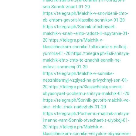
sna-Sonnik-znaet-01-20
https://telegra.ph/Malchik-v-snovidenii-chto-
ob-ehtom-govorit-klassika-sonnikov-01-20
https://telegra.ph/Sonnik-utochnyaet-
malchik-v-snah--ehto-radost-ili-ispytanie-01-
20
https://telegra.ph/Malchik-v-
klassicheskom-sonnike-tolkovanie-s-notkoj-
yumora-01-20
https://telegra.ph/Esli-snitsya-
malchik-ehto-chto-to-znachit-sonnik-ne-
ostavit-somnenij-01-20
https://telegra.ph/Malchik-v-sonnike-
neozhidannyj-vzglyad-na-privychnyj-son-01-
20
https://telegra.ph/Klassicheskij-sonnik-
obyasnyaet-pochemu-snitsya-malchik-01-20
https://telegra.ph/Sonnik-govorit-malchik-vo-
sne--ehto-znak-nadezhdy-01-20
https://telegra.ph/Pochemu-malchik-snitsya-
imenno-vam-Sonnik-otvechaet-s-ulybkoj-01-
20
https://telegra.ph/Malchik-v-
klassicheskom-sonnike-vesyoloe-obyasnenie-