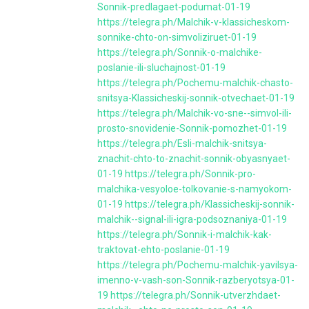
Sonnik-predlagaet-podumat-01-19
https://telegra.ph/Malchik-v-klassicheskom-
sonnike-chto-on-simvoliziruet-01-19
https://telegra.ph/Sonnik-o-malchike-
poslanie-ili-sluchajnost-01-19
https://telegra.ph/Pochemu-malchik-chasto-
snitsya-Klassicheskij-sonnik-otvechaet-01-19
https://telegra.ph/Malchik-vo-sne--simvol-ili-
prosto-snovidenie-Sonnik-pomozhet-01-19
https://telegra.ph/Esli-malchik-snitsya-
znachit-chto-to-znachit-sonnik-obyasnyaet-
01-19
https://telegra.ph/Sonnik-pro-
malchika-vesyoloe-tolkovanie-s-namyokom-
01-19
https://telegra.ph/Klassicheskij-sonnik-
malchik--signal-ili-igra-podsoznaniya-01-19
https://telegra.ph/Sonnik-i-malchik-kak-
traktovat-ehto-poslanie-01-19
https://telegra.ph/Pochemu-malchik-yavilsya-
imenno-v-vash-son-Sonnik-razberyotsya-01-
19
https://telegra.ph/Sonnik-utverzhdaet-