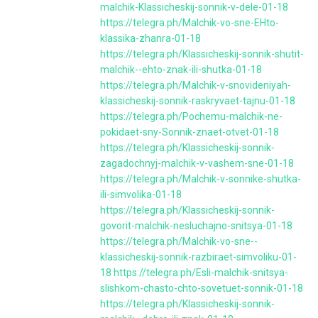
malchik-Klassicheskij-sonnik-v-dele-01-18
https://telegra.ph/Malchik-vo-sne-EHto-
klassika-zhanra-01-18
https://telegra.ph/Klassicheskij-sonnik-shutit-
malchik--ehto-znak-ili-shutka-01-18
https://telegra.ph/Malchik-v-snovideniyah-
klassicheskij-sonnik-raskryvaet-tajnu-01-18
https://telegra.ph/Pochemu-malchik-ne-
pokidaet-sny-Sonnik-znaet-otvet-01-18
https://telegra.ph/Klassicheskij-sonnik-
zagadochnyj-malchik-v-vashem-sne-01-18
https://telegra.ph/Malchik-v-sonnike-shutka-
ili-simvolika-01-18
https://telegra.ph/Klassicheskij-sonnik-
govorit-malchik-nesluchajno-snitsya-01-18
https://telegra.ph/Malchik-vo-sne--
klassicheskij-sonnik-razbiraet-simvoliku-01-
18
https://telegra.ph/Esli-malchik-snitsya-
slishkom-chasto-chto-sovetuet-sonnik-01-18
https://telegra.ph/Klassicheskij-sonnik-