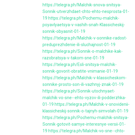
https://telegra.ph/Malchik-snova-snitsya-
Sonnik-utverzhdaet-chto-ehto-nesprosta-01-
19
https://telegra.ph/Pochemu-malchik-
poyavlyaetsya-v-vashih-snah-Klassicheskij-
sonnik-obyasnit-01-19
https://telegra.ph/Malchik-v-sonnike-radost-
preduprezhdenie-ili-sluchajnost-01-19
https://telegra.ph/Sonnik-o-malchike-kak-
razobratsya-v-takom-sne-01-19
https://telegra.ph/Esli-snitsya-malchik-
sonnik-govorit-obratite-vnimanie-01-19
https://telegra.ph/Malchik-v-klassicheskom-
sonnike-prosto-son-ili-vazhnyj-znak-01-19
https://telegra.ph/Sonnik-utochnyaet-
malchik-vo-sne--ehto-vyzov-ili-podderzhka-
01-19
https://telegra.ph/Malchik-v-snovidenii-
klassicheskij-sonnik-o-tajnyh-simvolah-01-19
https://telegra.ph/Pochemu-malchik-snitsya-
Sonnik-gotovit-samye-interesnye-versii-01-
19
https://telegra.ph/Malchik-vo-sne--chto-