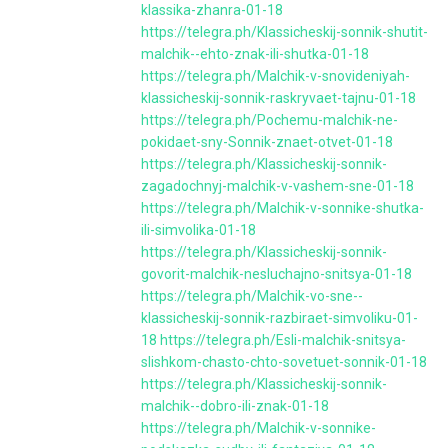
klassika-zhanra-01-18
https://telegra.ph/Klassicheskij-sonnik-shutit-
malchik--ehto-znak-ili-shutka-01-18
https://telegra.ph/Malchik-v-snovideniyah-
klassicheskij-sonnik-raskryvaet-tajnu-01-18
https://telegra.ph/Pochemu-malchik-ne-
pokidaet-sny-Sonnik-znaet-otvet-01-18
https://telegra.ph/Klassicheskij-sonnik-
zagadochnyj-malchik-v-vashem-sne-01-18
https://telegra.ph/Malchik-v-sonnike-shutka-
ili-simvolika-01-18
https://telegra.ph/Klassicheskij-sonnik-
govorit-malchik-nesluchajno-snitsya-01-18
https://telegra.ph/Malchik-vo-sne--
klassicheskij-sonnik-razbiraet-simvoliku-01-
18
https://telegra.ph/Esli-malchik-snitsya-
slishkom-chasto-chto-sovetuet-sonnik-01-18
https://telegra.ph/Klassicheskij-sonnik-
malchik--dobro-ili-znak-01-18
https://telegra.ph/Malchik-v-sonnike-