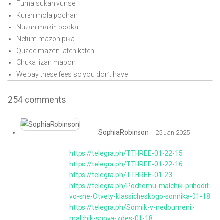
Fuma sukan vunsel
Kuren mola pochan
Nuzan makin pocka
Netum mazon pika
Quace mazon laten katen
Chuka lizan mapon
We pay these fees so you don’t have
254
comments
SophiaRobinson
25 Jan 2025
https://telegra.ph/TTHREE-01-22-15
https://telegra.ph/TTHREE-01-22-16
https://telegra.ph/TTHREE-01-23
https://telegra.ph/Pochemu-malchik-prihodit-
vo-sne-Otvety-klassicheskogo-sonnika-01-18
https://telegra.ph/Sonnik-v-nedoumenii-
malchik-snova-zdes-01-18