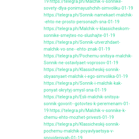
19
https://telegra.ph/Malchik-v-sonnike-
sovety-dlya-ponimayushchih-simvoliku-01-19
https://telegra.ph/Sonnik-namekaet-malchik-
-ehto-ne-prosto-personazh-sna-01-19
https://telegra.ph/Malchik-v-klassicheskom-
sonnike-smejtes-no-slushajte-01-19
https://telegra.ph/Sonnik-utverzhdaet-
malchik-vo-sne--ehto-znak-01-19
https://telegra.ph/Pochemu-snitsya-malchik-
Sonnik-ne-ostavlyaet-voprosov-01-19
https://telegra.ph/Klassicheskij-sonnik-
obyasnyaet-malchik-i-ego-simvolika-01-19
https://telegra.ph/Sonnik-i-malchik-kak-
ponyat-skrytyj-smysl-sna-01-19
https://telegra.ph/Esli-malchik-snitsya-
sonnik-govorit--gotovtes-k-peremenam-01-
19
https://telegra.ph/Malchik-v-sonnike-k-
chemu-ehto-mozhet-privesti-01-19
https://telegra.ph/Klassicheskij-sonnik-
pochemu-malchik-poyavlyaetsya-v-
snovideniyah-01-19