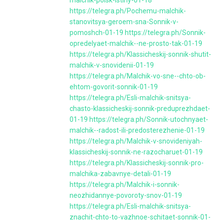
https://telegra.ph/Pochemu-malchik-
stanovitsya-geroem-sna-Sonnik-v-
pomoshch-01-19
https://telegra.ph/Sonnik-
opredelyaet-malchik--ne-prosto-tak-01-19
https://telegra.ph/Klassicheskij-sonnik-shutit-
malchik-v-snovidenii-01-19
https://telegra.ph/Malchik-vo-sne--chto-ob-
ehtom-govorit-sonnik-01-19
https://telegra.ph/Esli-malchik-snitsya-
chasto-klassicheskij-sonnik-preduprezhdaet-
01-19
https://telegra.ph/Sonnik-utochnyaet-
malchik--radost-ili-predosterezhenie-01-19
https://telegra.ph/Malchik-v-snovideniyah-
klassicheskij-sonnik-ne-razocharuet-01-19
https://telegra.ph/Klassicheskij-sonnik-pro-
malchika-zabavnye-detali-01-19
https://telegra.ph/Malchik-i-sonnik-
neozhidannye-povoroty-snov-01-19
https://telegra.ph/Esli-malchik-snitsya-
znachit-chto-to-vazhnoe-schitaet-sonnik-01-