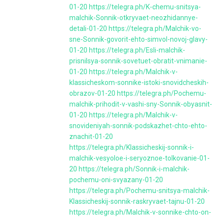
01-20
https://telegra.ph/K-chemu-snitsya-
malchik-Sonnik-otkryvaet-neozhidannye-
detali-01-20
https://telegra.ph/Malchik-vo-
sne-Sonnik-govorit-ehto-simvol-novoj-glavy-
01-20
https://telegra.ph/Esli-malchik-
prisnilsya-sonnik-sovetuet-obratit-vnimanie-
01-20
https://telegra.ph/Malchik-v-
klassicheskom-sonnike-istoki-snovidcheskih-
obrazov-01-20
https://telegra.ph/Pochemu-
malchik-prihodit-v-vashi-sny-Sonnik-obyasnit-
01-20
https://telegra.ph/Malchik-v-
snovideniyah-sonnik-podskazhet-chto-ehto-
znachit-01-20
https://telegra.ph/Klassicheskij-sonnik-i-
malchik-vesyoloe-i-seryoznoe-tolkovanie-01-
20
https://telegra.ph/Sonnik-i-malchik-
pochemu-oni-svyazany-01-20
https://telegra.ph/Pochemu-snitsya-malchik-
Klassicheskij-sonnik-raskryvaet-tajnu-01-20
https://telegra.ph/Malchik-v-sonnike-chto-on-