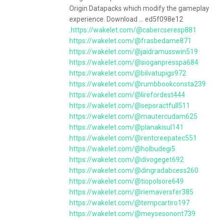
Origin Datapacks which modify the gameplay
experience. Download ... ed5f098e12
.
https://wakelet.com/@cabercseresp881
https://wakelet.com/@frasbedame871
https://wakelet.com/@jaidramusswin519
https://wakelet.com/@sioganpresspa684
https://wakelet.com/@bilvatupigs972
https://wakelet.com/@rumbbookconsta239
https://wakelet.com/@lirefordest444
https://wakelet.com/@seporactfull511
https://wakelet.com/@mautercudam625
https://wakelet.com/@planakisul141
https://wakelet.com/@rentcreepatec551
https://wakelet.com/@holbudegi5
https://wakelet.com/@divogeget692
https://wakelet.com/@dingradabcess260
https://wakelet.com/@tiopolsore649
https://wakelet.com/@riemaversfer385
https://wakelet.com/@tempcartiro197
https://wakelet.com/@meysesonont739