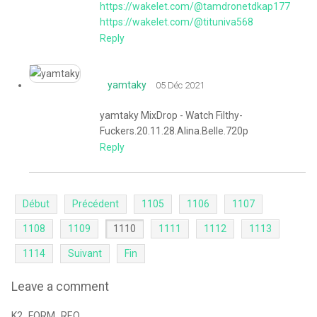
https://wakelet.com/@tamdronetdkap177
https://wakelet.com/@tituniva568
Reply
yamtaky
05 Déc 2021
yamtaky MixDrop - Watch Filthy-
Fuckers.20.11.28.Alina.Belle.720p
Reply
Début
Précédent
1105
1106
1107
1108
1109
1110
1111
1112
1113
1114
Suivant
Fin
Leave a comment
K2_FORM_REQ