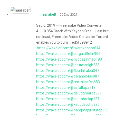
naarabelt
05 Déc 2021
Sep 6, 2019 — Freemake Video Converter
4.1.10.354 Crack With Keygen Free ... Last but
not least, Freemake Video Converter Torrent
enables you to burn ... ed5f098e12
.
https://wakelet.com/@werpkacoca614
https://wakelet.com/@curgastfletin906
https://wakelet.com/@hydgasinmeo193
https://wakelet.com/@lotutotsnigh233
https://wakelet.com/@flourhilralou347
https://wakelet.com/@clicanplotas987
https://wakelet.com/@recimilsofch683
https://wakelet.com/@asfaltapa713
https://wakelet.com/@dejudgmarde971
https://wakelet.com/@coatabrelop124
https://wakelet.com/@kebudscohu886
https://wakelet.com/@bangmapjuststep898