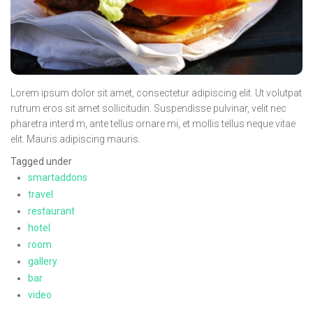
Oncologie Médicale
Anapath
Biologie
Patients
Lorem ipsum dolor sit amet, consectetur adipiscing elit. Ut volutpat
rutrum eros sit amet sollicitudin. Suspendisse pulvinar, velit nec
Professionnels
pharetra interd m, ante tellus ornare mi, et mollis tellus neque vitae
Formulaires et fiches techniques
elit. Mauris adipiscing mauris.
Tagged under
Consultations
smartaddons
Nouvelles techniques à AMC
travel
restaurant
Activités et agenda scientifiques
hotel
Formation continue
room
gallery
Documentation
bar
Galerie
video