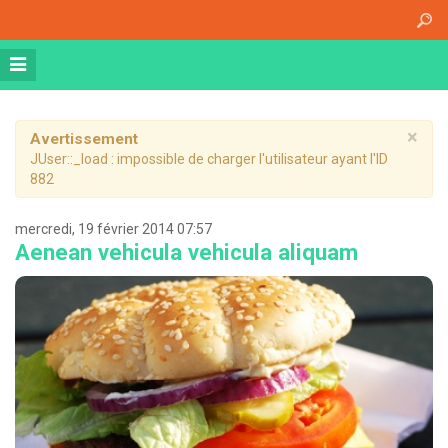
Accueil
A propos
Athena Medical Center (AMC)
Plateau Technique
×
Avertissement
JUser::_load : impossible de charger l'utilisateur ayant l'ID
Hospitalisation de jour
882
Hospitalisation complète
mercredi, 19 février 2014 07:57
Dossier patient informatisé
Aenean vehicula vehicula aliquam
Nos specialités
Imagerie Médicale
Médecine Nucléaire
Radiothérapie
Chirurgie