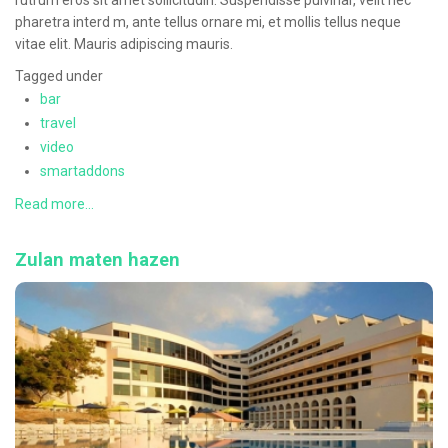
rutrum eros sit amet sollicitudin. Suspendisse pulvinar, velit nec
pharetra interd m, ante tellus ornare mi, et mollis tellus neque
vitae elit. Mauris adipiscing mauris.
Tagged under
bar
travel
video
smartaddons
Read more...
Zulan maten hazen