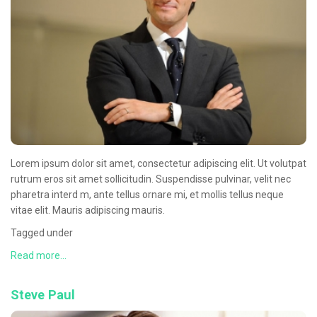
Oncologie Médicale
Anapath
Biologie
Patients
Professionnels
Formulaires et fiches techniques
Lorem ipsum dolor sit amet, consectetur adipiscing elit. Ut volutpat
Consultations
rutrum eros sit amet sollicitudin. Suspendisse pulvinar, velit nec
Nouvelles techniques à AMC
pharetra interd m, ante tellus ornare mi, et mollis tellus neque
vitae elit. Mauris adipiscing mauris.
Activités et agenda scientifiques
Tagged under
Formation continue
Read more...
Documentation
Steve Paul
Galerie