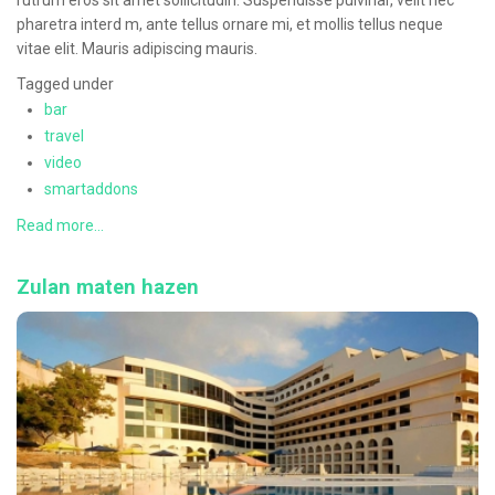
rutrum eros sit amet sollicitudin. Suspendisse pulvinar, velit nec
pharetra interd m, ante tellus ornare mi, et mollis tellus neque
vitae elit. Mauris adipiscing mauris.
Tagged under
bar
travel
video
smartaddons
Read more...
Zulan maten hazen