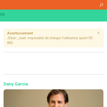
Accueil
A propos
Athena Medical Center (AMC)
Plateau Technique
×
Avertissement
JUser::_load : impossible de charger l'utilisateur ayant l'ID
Hospitalisation de jour
882
Hospitalisation complète
Dossier patient informatisé
Nos specialités
Imagerie Médicale
Médecine Nucléaire
Dany Garcia
Radiothérapie
Chirurgie