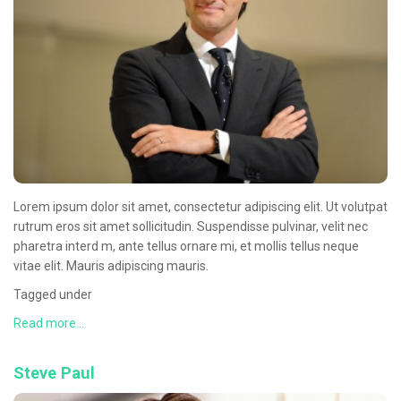
Oncologie Médicale
Anapath
Biologie
Patients
Professionnels
Formulaires et fiches techniques
Lorem ipsum dolor sit amet, consectetur adipiscing elit. Ut volutpat
Consultations
rutrum eros sit amet sollicitudin. Suspendisse pulvinar, velit nec
Nouvelles techniques à AMC
pharetra interd m, ante tellus ornare mi, et mollis tellus neque
vitae elit. Mauris adipiscing mauris.
Activités et agenda scientifiques
Tagged under
Formation continue
Read more...
Documentation
Steve Paul
Galerie