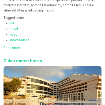
rutrum eros sit amet sollicitudin. Suspendisse pulvinar, velit nec
pharetra interd m, ante tellus ornare mi, et mollis tellus neque
vitae elit. Mauris adipiscing mauris.
Tagged under
bar
travel
video
smartaddons
Read more...
Zulan maten hazen