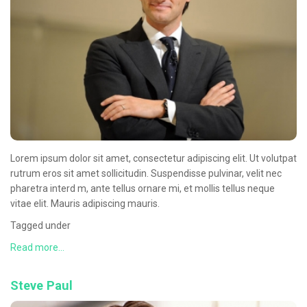
Oncologie Médicale
Anapath
Biologie
Patients
Professionnels
Formulaires et fiches techniques
Lorem ipsum dolor sit amet, consectetur adipiscing elit. Ut volutpat
Consultations
rutrum eros sit amet sollicitudin. Suspendisse pulvinar, velit nec
Nouvelles techniques à AMC
pharetra interd m, ante tellus ornare mi, et mollis tellus neque
vitae elit. Mauris adipiscing mauris.
Activités et agenda scientifiques
Tagged under
Formation continue
Read more...
Documentation
Steve Paul
Galerie