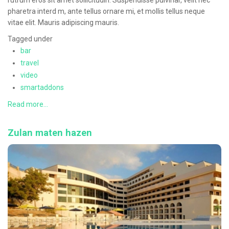
rutrum eros sit amet sollicitudin. Suspendisse pulvinar, velit nec
pharetra interd m, ante tellus ornare mi, et mollis tellus neque
vitae elit. Mauris adipiscing mauris.
Tagged under
bar
travel
video
smartaddons
Read more...
Zulan maten hazen