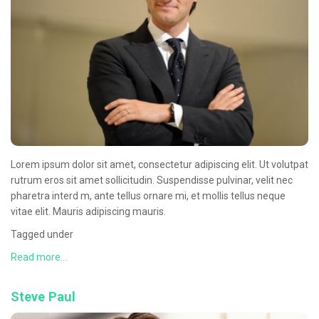
Oncologie Médicale
Anapath
Biologie
Patients
Professionnels
Formulaires et fiches techniques
Lorem ipsum dolor sit amet, consectetur adipiscing elit. Ut volutpat
Consultations
rutrum eros sit amet sollicitudin. Suspendisse pulvinar, velit nec
Nouvelles techniques à AMC
pharetra interd m, ante tellus ornare mi, et mollis tellus neque
vitae elit. Mauris adipiscing mauris.
Activités et agenda scientifiques
Tagged under
Formation continue
Read more...
Documentation
Steve Paul
Galerie